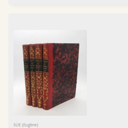
SÜE (Eugène)