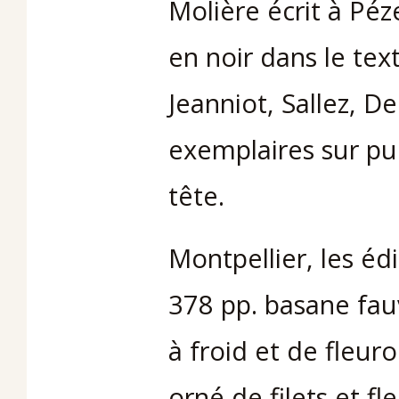
Molière écrit à Péz
en noir dans le tex
Jeanniot, Sallez, D
exemplaires sur pur
tête.
Montpellier, les éd
378 pp. basane fauv
à froid et de fleur
orné de filets et 