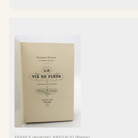
FRANCE (Anatole); BRISSAUD (Pierre)