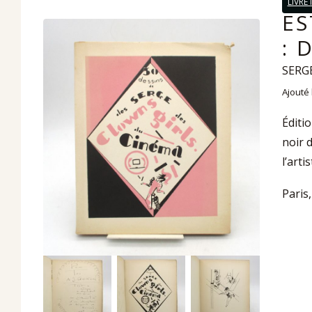
LIVRE 
ES
: 
SERG
Ajouté 
Éditi
noir 
l’art
Paris,