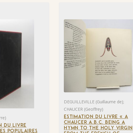
DEGUILLEVILLE (Guillaume de);
CHAUCER (Geoffrey)
ESTIMATION DU LIVRE « A
re)
CHAUCER A.B.C. BEING A
N DU LIVRE
HYMN TO THE HOLY VIRGIN
ES POPULAIRES