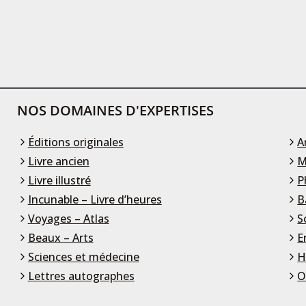
NOS DOMAINES D'EXPERTISES
Éditions originales
A
Livre ancien
M
Livre illustré
P
Incunable – Livre d’heures
B
Voyages – Atlas
S
Beaux – Arts
E
Sciences et médecine
H
Lettres autographes
O