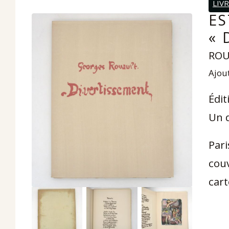
LIV
ES
« 
ROU
Ajout
Édit
Un d
Pari
couv
car