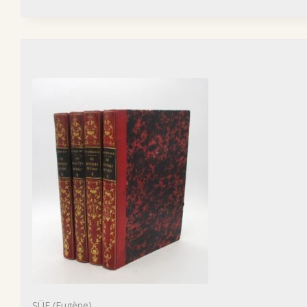
SÜE (Eugène)