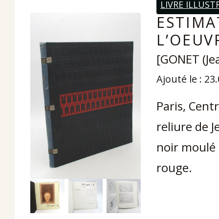
LIVRE ILLUST
ESTIMA
L’OEUV
[GONET (Jea
Ajouté le : 23
Paris, Cent
reliure de 
noir moulé
rouge.