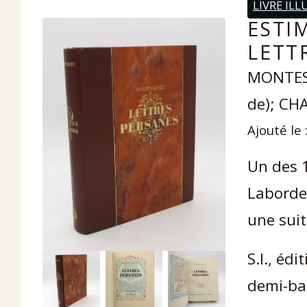
LIVRE ILL
ESTI
LETT
MONTESQ
de); CH
Ajouté le 
Un des 
Laborde,
une suit
S.l., édi
demi-ba