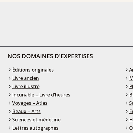
NOS DOMAINES D'EXPERTISES
Éditions originales
A
Livre ancien
M
Livre illustré
P
Incunable – Livre d’heures
B
Voyages – Atlas
S
Beaux – Arts
E
Sciences et médecine
H
Lettres autographes
O