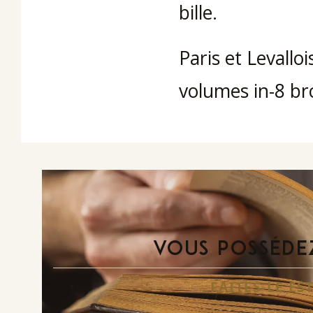
bille.
Paris et Levalloi
volumes in-8 br
VOUS POSSÉDEZ
FAITES-LE E