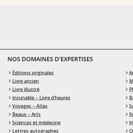
NOS DOMAINES D'EXPERTISES
Éditions originales
A
Livre ancien
M
Livre illustré
P
Incunable – Livre d’heures
B
Voyages – Atlas
S
Beaux – Arts
E
Sciences et médecine
H
Lettres autographes
O