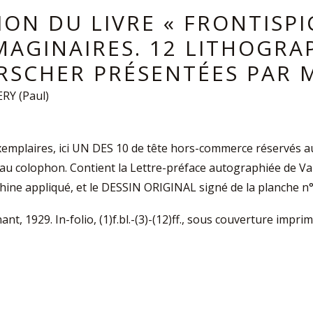
ION DU LIVRE « FRONTISP
IMAGINAIRES. 12 LITHOGRA
ERSCHER PRÉSENTÉES PAR M
RY (Paul)
exemplaires, ici UN DES 10 de tête hors-commerce réservés au
au colophon. Contient la Lettre-préface autographiée de Valé
hine appliqué, et le DESSIN ORIGINAL signé de la planche n° 1
nt, 1929. In-folio, (1)f.bl.-(3)-(12)ff., sous couverture imprim