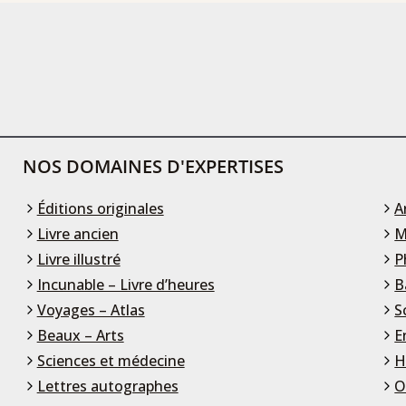
NOS DOMAINES D'EXPERTISES
Éditions originales
A
Livre ancien
M
Livre illustré
P
Incunable – Livre d’heures
B
Voyages – Atlas
S
Beaux – Arts
E
Sciences et médecine
H
Lettres autographes
O