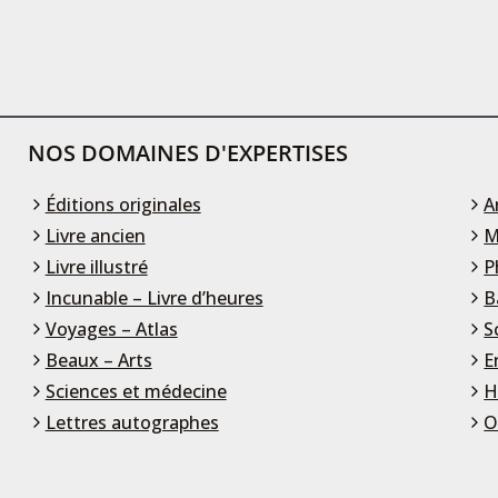
NOS DOMAINES D'EXPERTISES
Éditions originales
A
Livre ancien
M
Livre illustré
P
Incunable – Livre d’heures
B
Voyages – Atlas
S
Beaux – Arts
E
Sciences et médecine
H
Lettres autographes
O