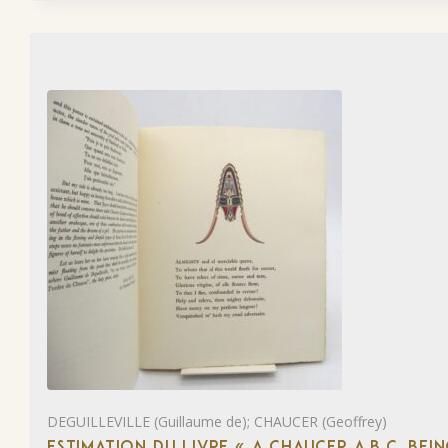
DEGUILLEVILLE (Guillaume de); CHAUCER (Geoffrey)
ESTIMATION DU LIVRE « A CHAUCER A.B.C. BE