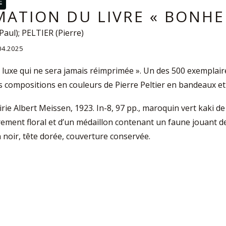
É
MATION DU LIVRE « BONHE
aul); PELTIER (Pierre)
.04.2025
e luxe qui ne sera jamais réimprimée ». Un des 500 exemplaires
es compositions en couleurs de Pierre Peltier en bandeaux et
airie Albert Meissen, 1923. In-8, 97 pp., maroquin vert kaki d
ement floral et d’un médaillon contenant un faune jouant de 
noir, tête dorée, couverture conservée.