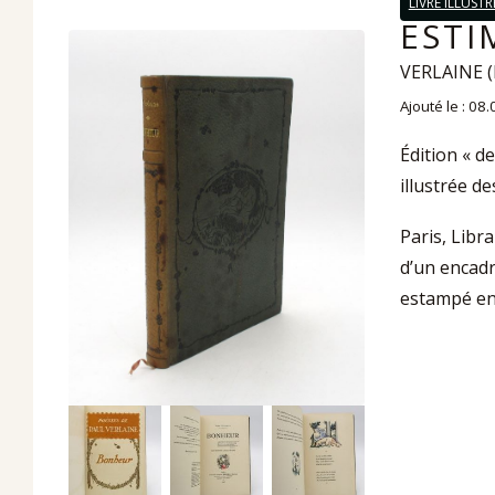
LIVRE ILLUSTR
ESTI
VERLAINE (P
Ajouté le : 08
Édition « d
illustrée d
Paris, Libr
d’un encadr
estampé en 