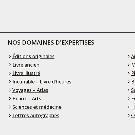
NOS DOMAINES D'EXPERTISES
Éditions originales
A
Livre ancien
M
Livre illustré
P
Incunable – Livre d’heures
B
Voyages – Atlas
S
Beaux – Arts
E
Sciences et médecine
H
Lettres autographes
O