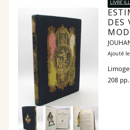
LIVRE I
ESTI
DES 
MOD
JOUHAN
Ajouté le
Limoges-
208 pp.