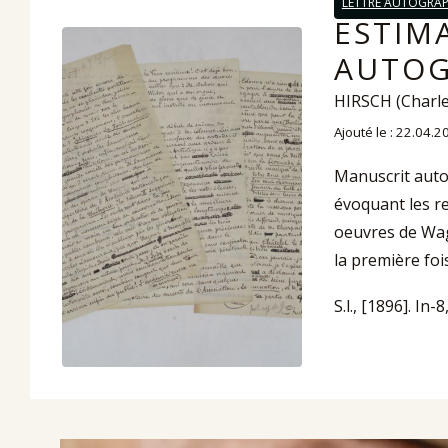
LETTRE AUTOGRA
ESTIM
AUTOG
HIRSCH (Charl
Ajouté le : 22.04.2
Manuscrit auto
évoquant les r
oeuvres de Wag
la première fo
S.l., [1896]. In-8