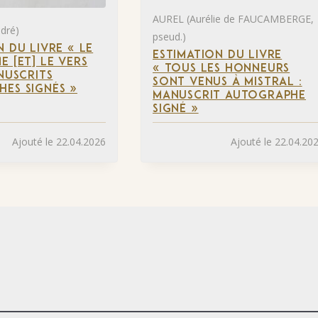
AUREL (Aurélie de FAUCAMBERGE,
dré)
pseud.)
N DU LIVRE « LE
ESTIMATION DU LIVRE
E [ET] LE VERS
« TOUS LES HONNEURS
ANUSCRITS
SONT VENUS À MISTRAL :
ES SIGNÉS »
MANUSCRIT AUTOGRAPHE
SIGNÉ »
Ajouté le 22.04.2026
Ajouté le 22.04.20