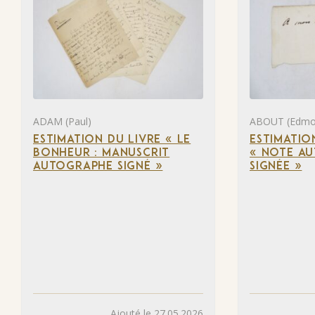
ADAM (Paul)
ABOUT (Edmo
ESTIMATION DU LIVRE « LE
ESTIMATIO
BONHEUR : MANUSCRIT
« NOTE A
AUTOGRAPHE SIGNÉ »
SIGNÉE »
Ajouté le 27.05.2026