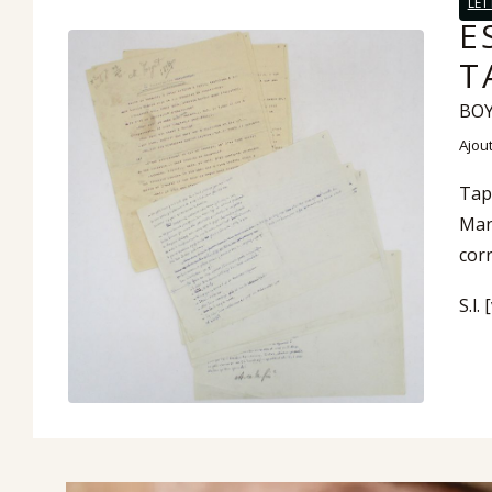
LET
E
T
BOY
Ajout
Tap
Mar
cor
S.l.