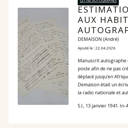
LETTRE AUTOGRAPHES
ESTIMATI
AUX HABI
AUTOGRAP
DEMAISON (André)
Ajouté le : 22.04.2026
Manuscrit autographe s
poste afin de ne pas cr
déplacé jusqu’en Afriq
Demaison était un écriva
la radio nationale et au
S.l., 13 janvier 1941. In-4