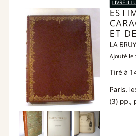
LIVRE ILL
ESTI
CARA
ET D
LA BRUY
Ajouté le 
Tiré à 1
Paris, l
(3) pp.,