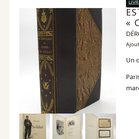
LIVR
ES
« 
DÉR
Ajout
Un d
Pari
maro