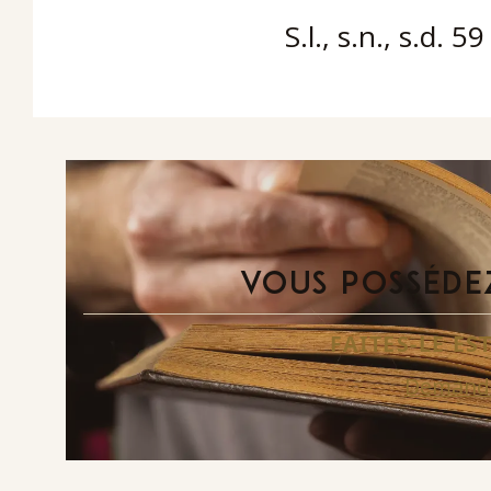
S.l., s.n., s.d. 5
VOUS POSSÉDEZ
FAITES-LE E
Demande