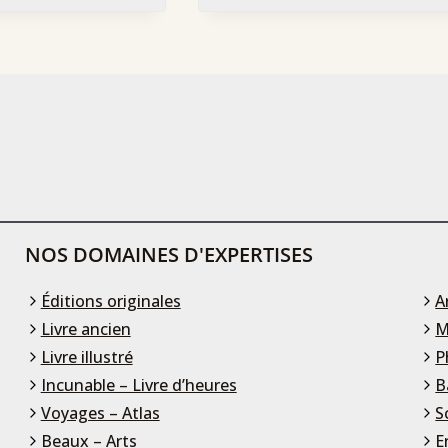
NOS DOMAINES D'EXPERTISES
Éditions originales
A
Livre ancien
M
Livre illustré
P
Incunable – Livre d’heures
B
Voyages – Atlas
S
Beaux – Arts
E