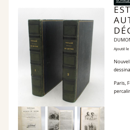
VOYAGE
ES
AU
DÉ
DUMONT
Ajouté le
Nouvell
dessina
Paris, F
percali