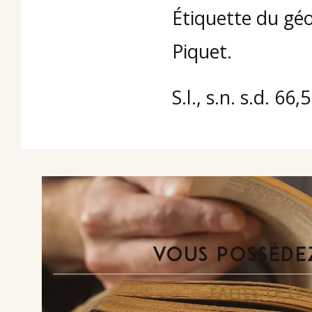
Étiquette du géo
Piquet.
S.l., s.n. s.d. 66
VOUS POSSÉDEZ
FAITES-LE E