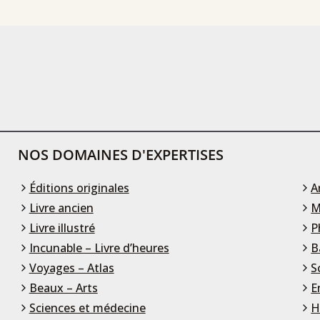
NOS DOMAINES D'EXPERTISES
Éditions originales
A
Livre ancien
M
Livre illustré
P
Incunable – Livre d’heures
B
Voyages – Atlas
S
Beaux – Arts
E
Sciences et médecine
H