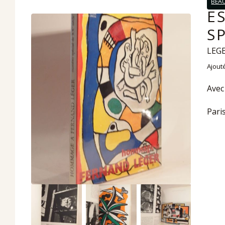
BEA
E
S
LEGE
Ajout
Avec
Paris