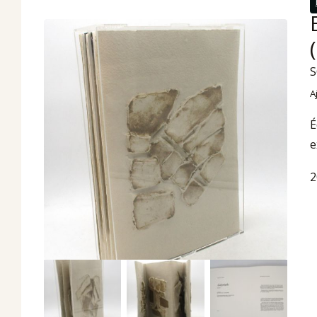
S
A
É
e
2