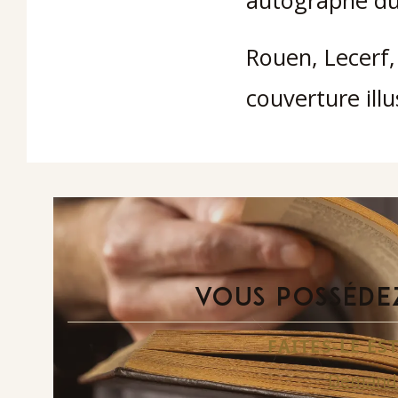
autographe du
Rouen, Lecerf,
couverture illu
VOUS POSSÉDEZ
FAITES-LE E
Demande