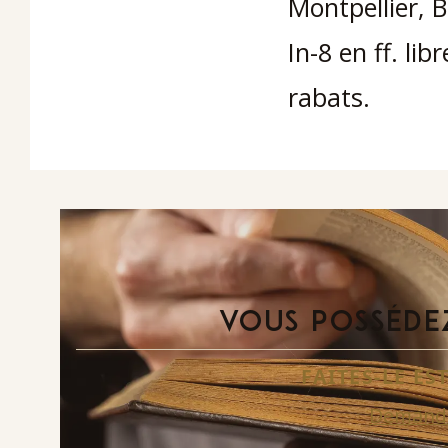
Montpellier, B
In-8 en ff. lib
rabats.
VOUS POSSÉDEZ
FAITES-LE E
Demande