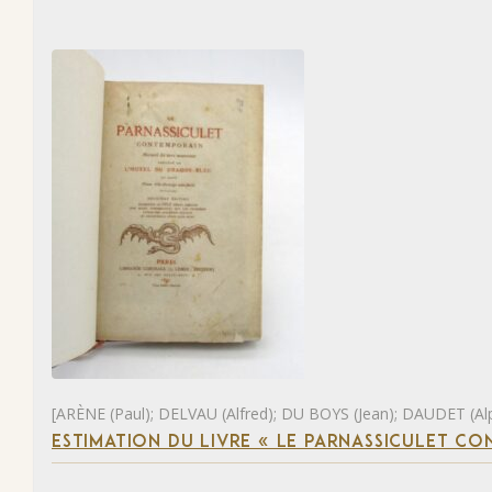
[ARÈNE (Paul); DELVAU (Alfred); DU BOYS (Jean); DAUDET (Al
ESTIMATION DU LIVRE « LE PARNASSICULET C