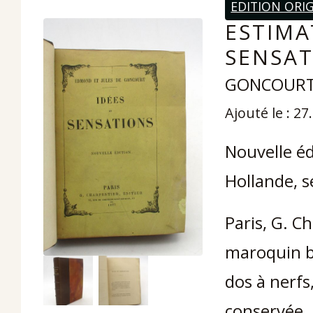
EDITION ORI
ESTIMA
SENSAT
GONCOURT (
Ajouté le : 27
Nouvelle éd
Hollande, 
Paris, G. C
maroquin br
dos à nerfs
conservée.