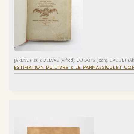
[ARÈNE (Paul); DELVAU (Alfred); DU BOYS (Jean); DAUDET (Al
ESTIMATION DU LIVRE « LE PARNASSICULET C