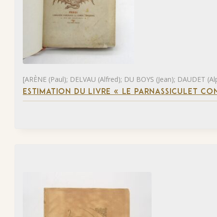
[ARÈNE (Paul); DELVAU (Alfred); DU BOYS (Jean); DAUDET (Al
ESTIMATION DU LIVRE « LE PARNASSICULET C