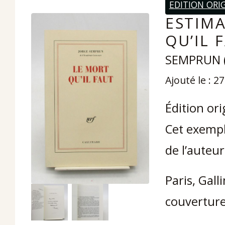
EDITION ORI
ESTIMA
QU’IL 
SEMPRUN (
Ajouté le : 2
Édition or
Cet exempl
de l’auteur
Paris, Gall
couverture