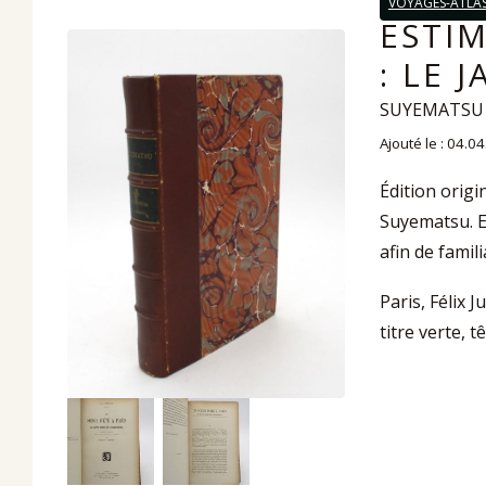
VOYAGES-ATLA
ESTIM
: LE 
SUYEMATSU (
Ajouté le : 04.0
Édition origi
Suyematsu. E
afin de famili
Paris, Félix J
titre verte, t