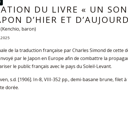
S
ATION DU LIVRE « UN SON
JAPON D’HIER ET D’AUJOURD
Kenchio, baron)
4.2025
nale de la traduction française par Charles Simond de cette 
nvoyé par le Japon en Europe afin de combattre la propagand
ariser le public français avec le pays du Soleil-Levant.
uven, s.d. [1906]. In-8, VIII-352 pp., demi-basane brune, filet à
ête dorée.