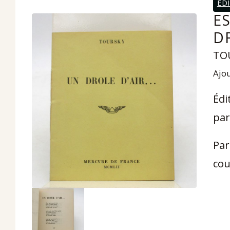
ED
E
D
TO
Ajou
Édi
par
Par
cou