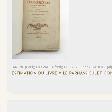
[ARÈNE (Paul); DELVAU (Alfred); DU BOYS (Jean); DAUDET (Al
ESTIMATION DU LIVRE « LE PARNASSICULET C