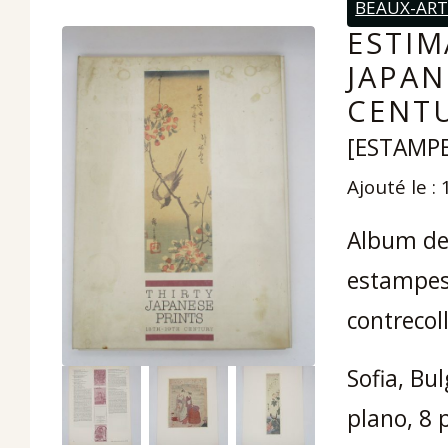
BEAUX-ART
ESTIM
JAPAN
CENTU
[ESTAMPE
Ajouté le :
Album de 
estampes 
contrecol
Sofia, Bu
plano, 8 