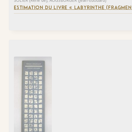
SOLIER (René de); AUGSBURGER (Jean-Édouard)
ESTIMATION DU LIVRE « LABYRINTHE (FRAGMEN