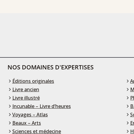
NOS DOMAINES D'EXPERTISES
Éditions originales
A
Livre ancien
M
Livre illustré
P
Incunable – Livre d’heures
B
Voyages – Atlas
S
Beaux – Arts
E
Sciences et médecine
H