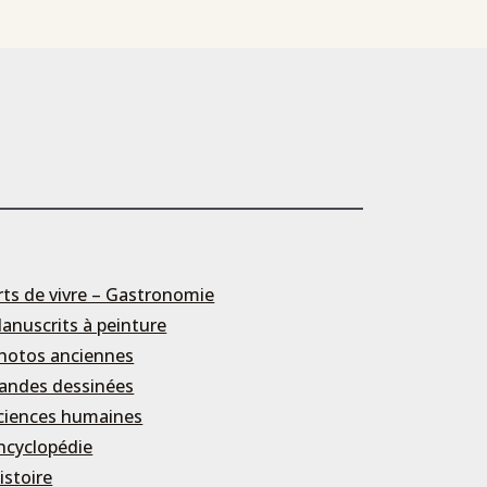
rts de vivre – Gastronomie
anuscrits à peinture
hotos anciennes
andes dessinées
ciences humaines
ncyclopédie
istoire