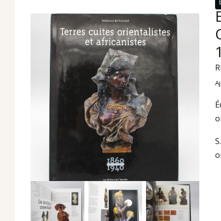
R
A
É
o
S
o