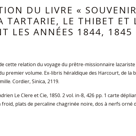
TION DU LIVRE « SOUVENI
 TARTARIE, LE THIBET ET 
T LES ANNÉES 1844, 1845 
5
 de cette relation du voyage du prêtre-missionnaire lazarist
n du premier volume. Ex-libris héraldique des Harcourt, de la
mille. Cordier, Sinica, 2119.
’Adrien Le Clere et Cie, 1850. 2 vol. in-8, 426 pp. 1 carte dépl
à froid, plats de percaline chagrinée noire, dos à nerfs orné 