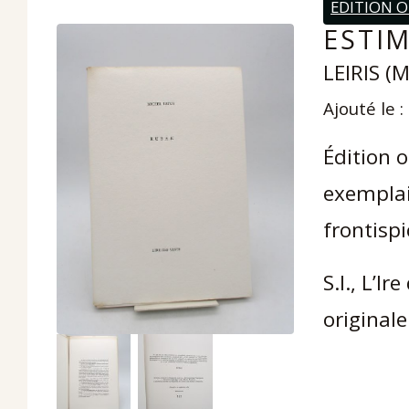
EDITION O
ESTIM
LEIRIS (M
Ajouté le 
Édition 
exemplair
frontisp
S.l., L’I
original