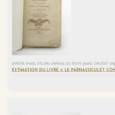
[ARÈNE (Paul); DELVAU (Alfred); DU BOYS (Jean); DAUDET (Al
ESTIMATION DU LIVRE « LE PARNASSICULET C