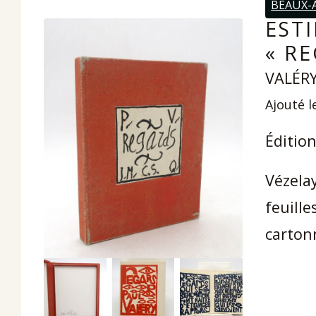
BEAUX-
EST
« R
VALÉRY
Ajouté l
Éditio
Vézelay
feuille
carton