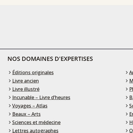
NOS DOMAINES D'EXPERTISES
Éditions originales
A
Livre ancien
M
Livre illustré
P
Incunable – Livre d’heures
B
Voyages – Atlas
S
Beaux – Arts
E
Sciences et médecine
H
Lettres autographes
O