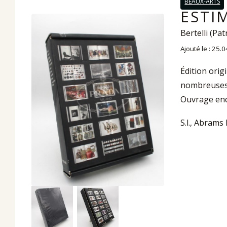
BEAUX-ARTS
ESTI
Bertelli (Pat
Ajouté le : 25.
Édition orig
nombreuses i
Ouvrage enc
S.l., Abrams