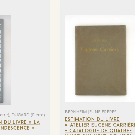
BERNHEIM JEUNE FRÈRES
rre); DUGARD (Pierre)
ESTIMATION DU LIVRE
N DU LIVRE « LA
« ATELIER EUGÈNE CARRIÈR
ANDESCENCE »
– CATALOGUE DE QUATRE-