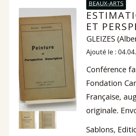
BEAUX-ARTS
ESTIMATI
ET PERSP
GLEIZES (Alber
Ajouté le : 04.0
Conférence fai
Fondation Carn
Française, au
originale. Env
Sablons, Editi