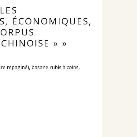
PLES
S, ÉCONOMIQUES,
CORPUS
CHINOISE » »
re repaginé), basane rubis à coins,