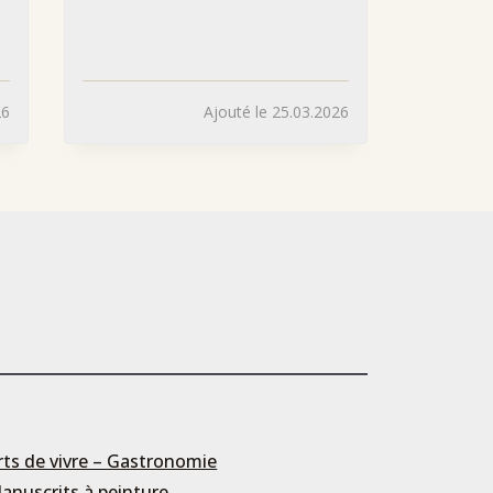
26
Ajouté le 25.03.2026
rts de vivre – Gastronomie
anuscrits à peinture