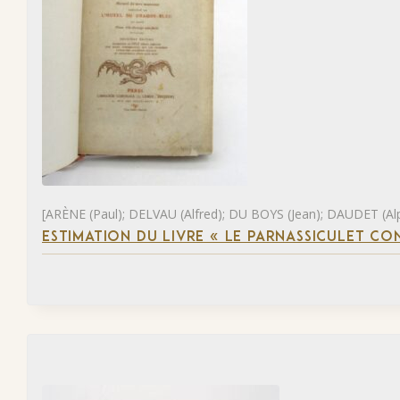
[ARÈNE (Paul); DELVAU (Alfred); DU BOYS (Jean); DAUDET (Al
ESTIMATION DU LIVRE « LE PARNASSICULET C