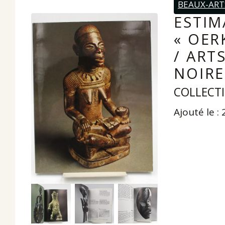
BEAUX-ART
ESTIM
« OER
/ ART
NOIRE
COLLECTI
Ajouté le :