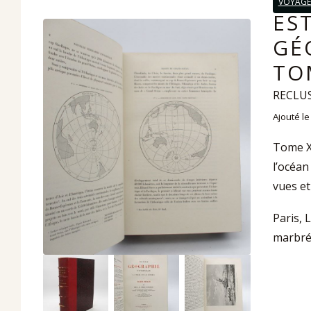
VOYAGE
ES
GÉ
TO
RECLUS 
Ajouté le
Tome XI
l’océan
vues et
Paris, 
marbré