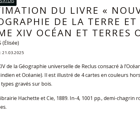
S-ATLAS
TIMATION DU LIVRE « NOU
OGRAPHIE DE LA TERRE ET
ME XIV OCÉAN ET TERRES 
(Élisée)
 : 21.03.2025
V de la Géographie universelle de Reclus consacré à l’Océan 
 indien et Océanie). Il est illustré de 4 cartes en couleurs hor
 types gravés sur bois.
Librairie Hachette et Cie, 1889. In-4, 1001 pp., demi-chagrin 
es.