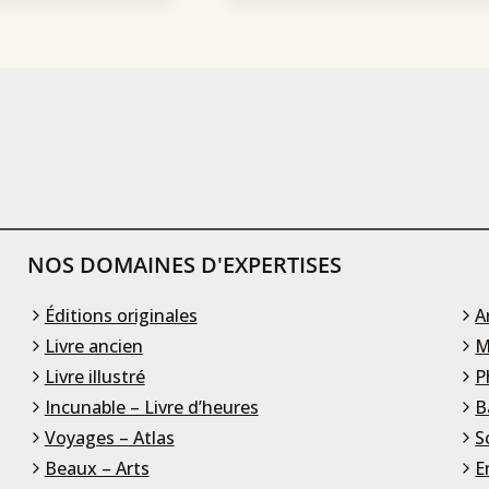
NOS DOMAINES D'EXPERTISES
Éditions originales
A
Livre ancien
M
Livre illustré
P
Incunable – Livre d’heures
B
Voyages – Atlas
S
Beaux – Arts
E