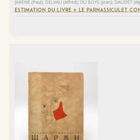
[ARÈNE (Paul); DELVAU (Alfred); DU BOYS (Jean); DAUDET (Al
ESTIMATION DU LIVRE « LE PARNASSICULET C