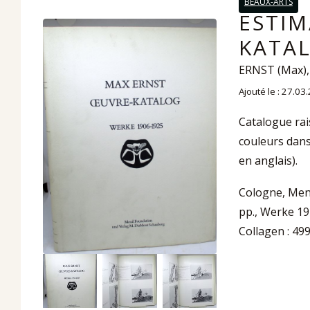
BEAUX-ARTS
ESTIM
KATAL
ERNST (Max),
Ajouté le : 27.03
Catalogue rai
couleurs dans
en anglais).
Cologne, Men
pp., Werke 19
Collagen : 49