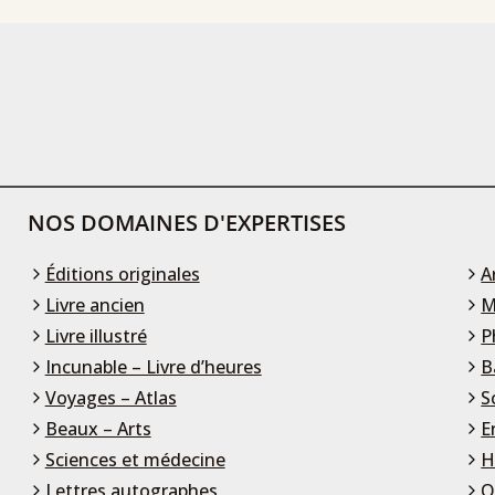
NOS DOMAINES D'EXPERTISES
Éditions originales
A
Livre ancien
M
Livre illustré
P
Incunable – Livre d’heures
B
Voyages – Atlas
S
Beaux – Arts
E
Sciences et médecine
H
Lettres autographes
O