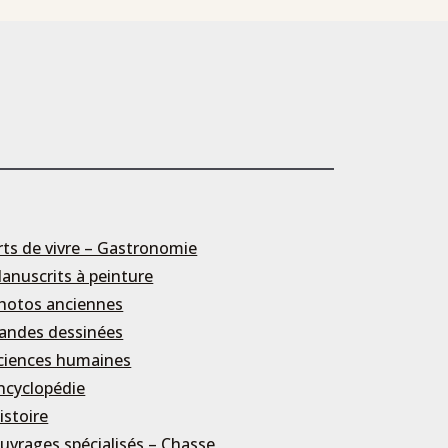
rts de vivre – Gastronomie
anuscrits à peinture
hotos anciennes
andes dessinées
ciences humaines
ncyclopédie
istoire
uvrages spécialisés – Chasse