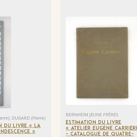
BERNHEIM JEUNE FRÈRES
rre); DUGARD (Pierre)
ESTIMATION DU LIVRE
N DU LIVRE « LA
« ATELIER EUGÈNE CARRIÈR
ANDESCENCE »
– CATALOGUE DE QUATRE-