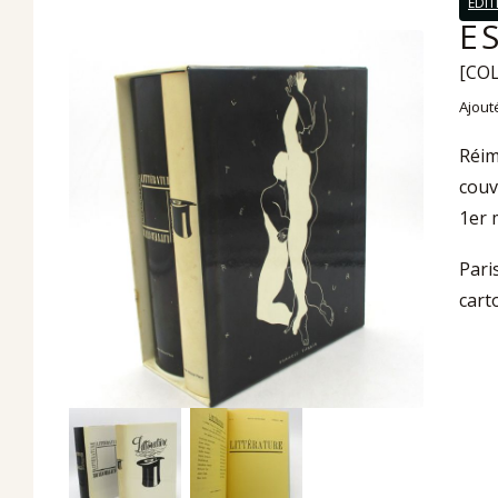
EDIT
E
[COL
Ajout
Réim
couv
1er 
Paris
cart