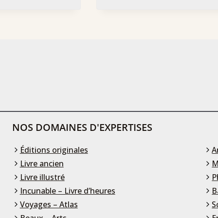
NOS DOMAINES D'EXPERTISES
Éditions originales
A
Livre ancien
M
Livre illustré
P
Incunable – Livre d’heures
B
Voyages – Atlas
S