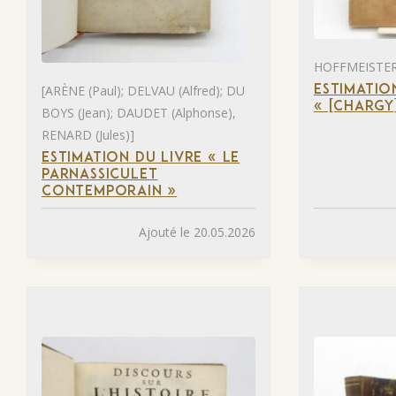
HOFFMEISTER 
[ARÈNE (Paul); DELVAU (Alfred); DU
ESTIMATIO
« [CHARGY
BOYS (Jean); DAUDET (Alphonse),
RENARD (Jules)]
ESTIMATION DU LIVRE « LE
PARNASSICULET
CONTEMPORAIN »
Ajouté le 20.05.2026