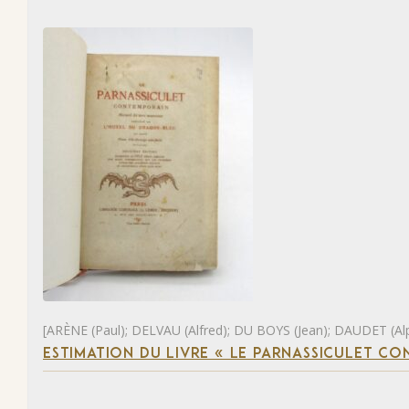
[ARÈNE (Paul); DELVAU (Alfred); DU BOYS (Jean); DAUDET (Al
ESTIMATION DU LIVRE « LE PARNASSICULET C